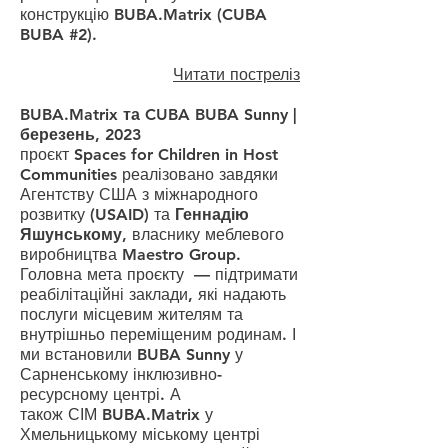
конструкцію
BUBA.Matrix (CUBA
BUBA #2)
.
Читати постреліз
BUBA.Matrix та CUBA BUBA Sunny |
березень, 2023
проєкт
Spaces for Children in Host
Communities реалізовано
завдяки
Агентству США з міжнародного
розвитку (USAID) та
Геннадію
Яшунському,
власнику
меблевого
виробництва Maestro Group.
Головна мета проєкту — підтримати
реабілітаційні заклади, які надають
послуги місцевим жителям та
внутрішньо переміщеним родинам. І
ми встановили
BUBA Sunny
у
Сарненському інклюзивно-
ресурсному центрі. А
також
СІМ
BUBA.Matrix
у
Хмельницькому міському центрі