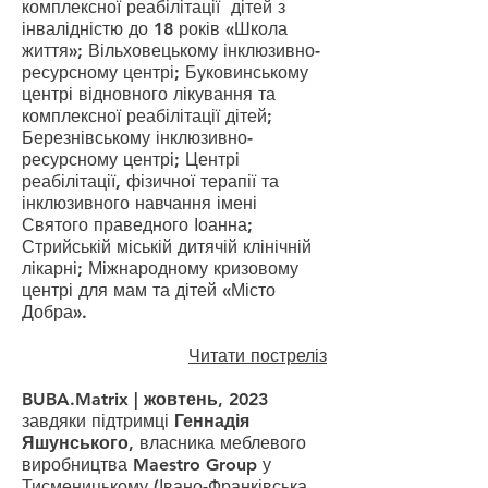
комплексної реабілітації дітей з
інвалідністю до
18
років «Школа
життя»; Вільховецькому інклюзивно-
ресурсному центрі; Буковинському
центрі відновного лікування та
комплексної реабілітації дітей;
Березнівському інклюзивно-
ресурсному центрі; Центрі
реабілітації, фізичної терапії та
інклюзивного навчання імені
Святого праведного Іоанна;
Стрийській міській дитячій клінічній
лікарні; Міжнародному кризовому
центрі для мам та дітей «Місто
Добра».
Читати постреліз
BUBA.Matrix | жовтень, 2023
завдяки підтримці
Геннадія
Яшунського,
власника
меблевого
виробництва Maestro Group
у
Тисменицькому (Івано-Франківська