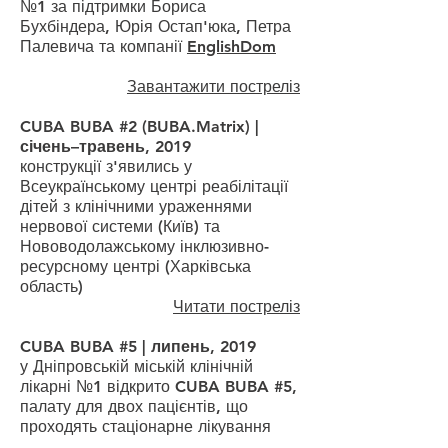
№1 за підтримки Бориса
Бухбіндера, Юрія Остап'юка, Петра
Палевича та компанії
EnglishDom
Завантажити постреліз
CUBA BUBA #2 (BUBA.Matrix) |
січень–травень, 2019
конструкції з'явились у
Всеукраїнському центрі реабілітації
дітей з клінічними ураженнями
нервової системи (Київ) та
Нововодолажському інклюзивно-
ресурсному центрі (Харківська
область)
Читати постреліз
CUBA BUBA #5 | липень, 2019
у Дніпровській міській клінічній
лікарні №1 відкрито CUBA BUBA #5,
палату для двох пацієнтів, що
проходять стаціонарне лікування