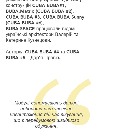
конструкцій CUBA BUBA#1,
BUBA.Matrix (CUBA BUBA #2),
CUBA BUBA #3,
CUBA BUBA Sunny
(
CUBA BUBA #6),
BUBA SPACE працювали відомі
українські архітектори Валерій та
Катерина Кузнєцови.
Авторка CUBA BUBA #4 та C
UBA
BUBA #5 – Дар'я Провіз.
Модулі допомагають дитині
побороти психологічне
навантаження під час лікування,
що є передумовою швидшого
одужання.