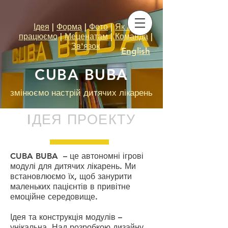
Ідея
|
Форма
|
Фото
|
Як ми
працюємо
|
Меценатам
|
Команда
|
Зв'язок
English
CUBA BUBA
змінюємо настрій дитячих лікарень
IДЕЯ ПРОЕКТУ
CUBA BUBA – це автономні ігрові
модулі для дитячих лікарень. Ми
встановлюємо їх, щоб занурити
маленьких пацієнтів в привітне
емоційне середовище.
Ідея та конструкція модулів –
унікальна. Над розробкою дизайну