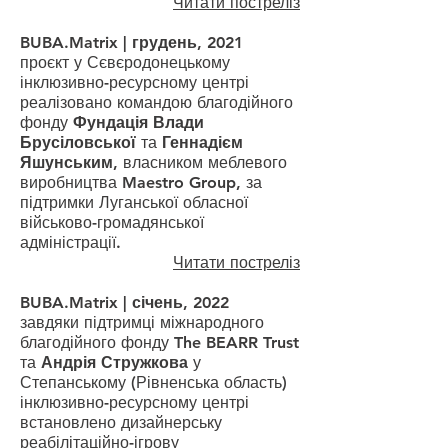
Читати постреліз
BUBA.Matrix | грудень, 2021
проєкт у Сєвєродонецькому
інклюзивно-ресурсному центрі
реалізовано командою благодійного
фонду
Фундація Влади
Брусіловської
та
Геннадієм
Яшунським
, власником меблевого
виробництва Maestro Group, за
підтримки Луганської обласної
військово-громадянської
адміністрації.
Читати постреліз
BUBA.Matrix | січень, 2022
завдяки підтримці міжнародного
благодійного фонду
The BEARR Trust
та
Андрія Стружкова
у
Степанському (Рівненська область)
інклюзивно-ресурсному центрі
встановлено дизайнерську
реабілітаційно-ігрову