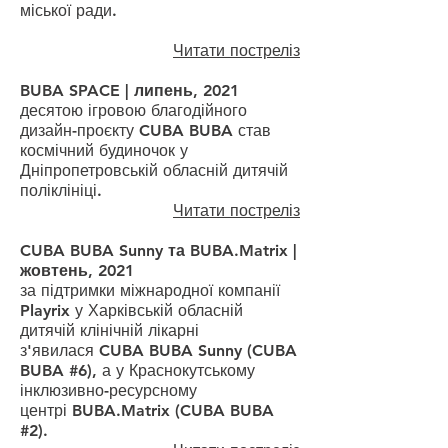
міської ради.
Читати постреліз
BUBA SPACE | липень, 2021
десятою ігровою благодійного
дизайн-проєкту CUBA BUBA став
космічний будиночок у
Дніпропетровській обласній дитячій
поліклініці.
Читати постреліз
CUBA BUBA Sunny та BUBA.Matrix |
жовтень, 2021
за підтримки міжнародної компанії
Playrix у Харківській обласній
дитячій клінічній лікарні
з'явилася
CUBA BUBA Sunny
(CUBA
BUBA #6)
,
а у Краснокутському
інклюзивно-ресурсному
центрі
BUBA.Matrix (
CUBA BUBA
#2)
.