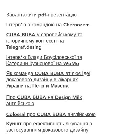
Завантажити pdf-презентацію
Інтерв'ю з командою на Chernozem
CUBA BUBA у європейському та
історичному контексті на
Telegraf.desing
Інтерв'ю Влади Брусіловської та
Катерини Кузнєцової на WoMo
Як команда CUBA BUBA втілює ідеї
доказового дизайну в лікарнях
України на
Петр и Мазепа
Про CUBA BUBA на Design Milk
англійською
Colossal про CUBA BUBA англійською
Куншт
про ефективність лікування з
застосуванням доказового дизайну