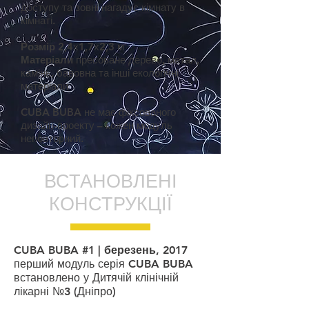
доступу та зовні нагадує кімнату в
кімнаті.
Розмір
2,4х1,7х2,3 м
Матеріали
пресоване дерево, метал,
камінь, бавовна та інші екологічні
матеріали
CUBA BUBA не має фіксованого
дизайн-проекту – кожен модуль
неповторний.
ВСТАНОВЛЕНІ
КОНСТРУКЦІЇ
CUBA BUBA #1 | березень, 2017
перший модуль серія CUBA BUBA
встановлено у Дитячій клінічній
лікарні №3 (Дніпро)